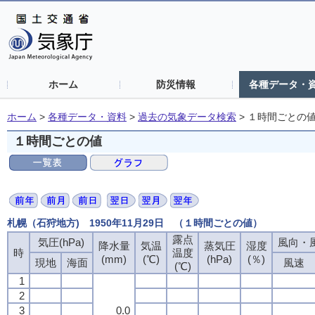
ホーム
防災情報
各種データ・
ホーム
>
各種データ・資料
>
過去の気象データ検索
>
１時間ごとの
１時間ごとの値
札幌（石狩地方) 1950年11月29日 （１時間ごとの値）
露点
露点
露点
露点
気圧(hPa)
気圧(hPa)
気圧(hPa)
気圧(hPa)
風向・風
風向・風
風向・風
風向・風
降水量
降水量
降水量
降水量
気温
気温
気温
気温
蒸気圧
蒸気圧
蒸気圧
蒸気圧
湿度
湿度
湿度
湿度
時
時
時
時
温度
温度
温度
温度
(mm)
(mm)
(mm)
(mm)
(℃)
(℃)
(℃)
(℃)
(hPa)
(hPa)
(hPa)
(hPa)
(％)
(％)
(％)
(％)
現地
現地
現地
現地
海面
海面
海面
海面
風速
風速
風速
風速
(℃)
(℃)
(℃)
(℃)
1
1
1
1
2
2
2
2
3
3
3
3
0.0
0.0
0.0
0.0