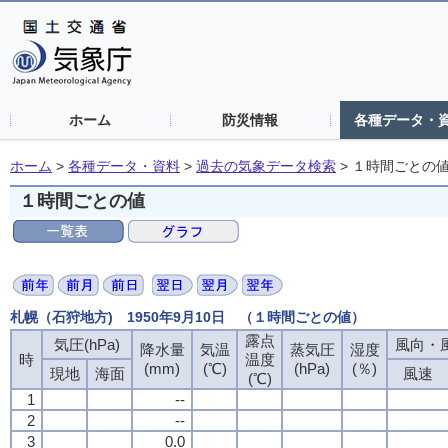
ホーム
防災情報
各種データ・
ホーム
>
各種データ・資料
>
過去の気象データ検索
>
１時間ごとの
１時間ごとの値
札幌（石狩地方) 1950年9月10日 （１時間ごとの値）
露点
気圧(hPa)
風向・風
降水量
気温
蒸気圧
湿度
時
温度
(mm)
(℃)
(hPa)
(％)
現地
海面
風速
(℃)
1
--
2
--
3
0.0