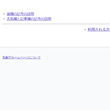
値欄の記号の説明
天気欄と記事欄の記号の説明
利用される方
気象庁ホームページについて