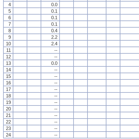
4
0.0
5
0.1
6
0.1
7
0.1
8
0.4
9
2.2
10
2.4
11
--
12
--
13
0.0
14
--
15
--
16
--
17
--
18
--
19
--
20
--
21
--
22
--
23
--
24
--