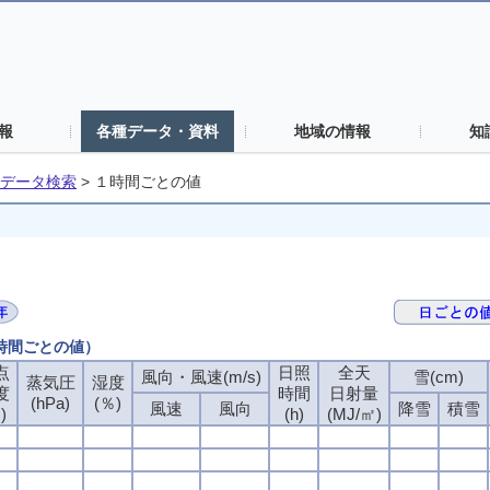
報
各種データ・資料
地域の情報
知
データ検索
>
１時間ごとの値
１時間ごとの値）
点
点
点
点
日照
日照
日照
日照
全天
全天
全天
全天
風向・風速(m/s)
風向・風速(m/s)
風向・風速(m/s)
風向・風速(m/s)
雪(cm)
雪(cm)
雪(cm)
雪(cm)
蒸気圧
蒸気圧
蒸気圧
蒸気圧
湿度
湿度
湿度
湿度
度
度
度
度
時間
時間
時間
時間
日射量
日射量
日射量
日射量
(hPa)
(hPa)
(hPa)
(hPa)
(％)
(％)
(％)
(％)
風速
風速
風速
風速
風向
風向
風向
風向
降雪
降雪
降雪
降雪
積雪
積雪
積雪
積雪
)
)
)
)
(h)
(h)
(h)
(h)
(MJ/㎡)
(MJ/㎡)
(MJ/㎡)
(MJ/㎡)