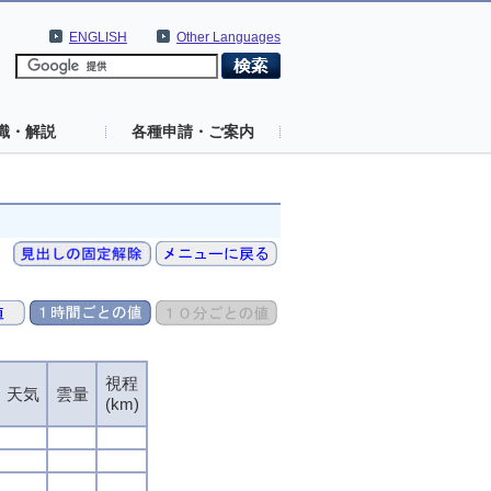
ENGLISH
Other Languages
識・解説
各種申請・ご案内
視程
視程
視程
視程
天気
天気
天気
天気
雲量
雲量
雲量
雲量
(km)
(km)
(km)
(km)