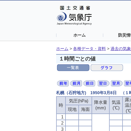
ホーム
防災情
ホーム
>
各種データ・資料
>
過去の気象
１時間ごとの値
札幌（石狩地方) 1950年3月8日 （
露
露
露
露
気圧(hPa)
気圧(hPa)
気圧(hPa)
気圧(hPa)
降水量
降水量
降水量
降水量
気温
気温
気温
気温
時
時
時
時
温
温
温
温
(mm)
(mm)
(mm)
(mm)
(℃)
(℃)
(℃)
(℃)
現地
現地
現地
現地
海面
海面
海面
海面
(℃
(℃
(℃
(℃
1
1
1
1
2
2
2
2
3
3
3
3