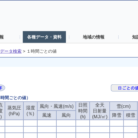
報
各種データ・資料
地域の情報
知
データ検索
>
１時間ごとの値
（１時間ごとの値）
点
点
点
点
日照
日照
日照
日照
全天
全天
全天
全天
風向・風速(m/s)
風向・風速(m/s)
風向・風速(m/s)
風向・風速(m/s)
雪(cm)
雪(cm)
雪(cm)
雪(cm)
蒸気圧
蒸気圧
蒸気圧
蒸気圧
湿度
湿度
湿度
湿度
度
度
度
度
時間
時間
時間
時間
日射量
日射量
日射量
日射量
(hPa)
(hPa)
(hPa)
(hPa)
(％)
(％)
(％)
(％)
風速
風速
風速
風速
風向
風向
風向
風向
降雪
降雪
降雪
降雪
積雪
積雪
積雪
積雪
)
)
)
)
(h)
(h)
(h)
(h)
(MJ/㎡)
(MJ/㎡)
(MJ/㎡)
(MJ/㎡)