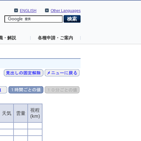
ENGLISH
Other Languages
識・解説
各種申請・ご案内
視程
視程
視程
視程
天気
天気
天気
天気
雲量
雲量
雲量
雲量
(km)
(km)
(km)
(km)