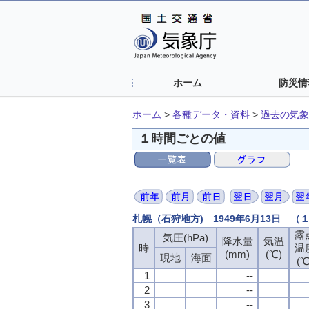
ホーム
防災情
ホーム
>
各種データ・資料
>
過去の気象
１時間ごとの値
札幌（石狩地方) 1949年6月13日 
露
露
露
露
気圧(hPa)
気圧(hPa)
気圧(hPa)
気圧(hPa)
降水量
降水量
降水量
降水量
気温
気温
気温
気温
時
時
時
時
温
温
温
温
(mm)
(mm)
(mm)
(mm)
(℃)
(℃)
(℃)
(℃)
現地
現地
現地
現地
海面
海面
海面
海面
(℃
(℃
(℃
(℃
1
1
1
1
--
--
--
--
2
2
2
2
--
--
--
--
3
3
3
3
--
--
--
--