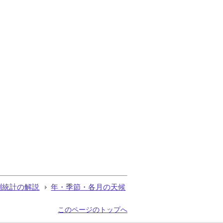
測統計の解説
年・季節・各月の天候
このページのトップへ