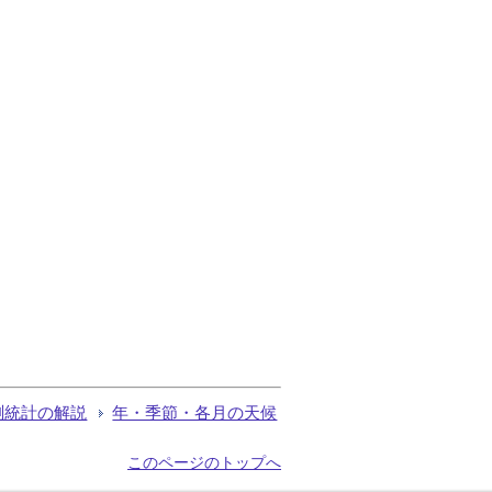
測統計の解説
年・季節・各月の天候
このページのトップへ