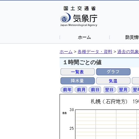
ホーム
防災情
ホーム
>
各種データ・資料
>
過去の気象
１時間ごとの値