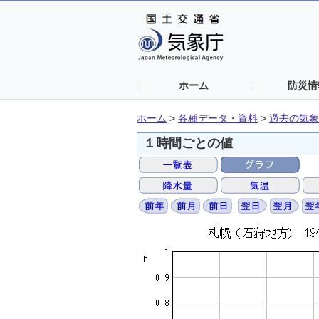
ホーム
防災情
ホーム
>
各種データ・資料
>
過去の気象
１時間ごとの値