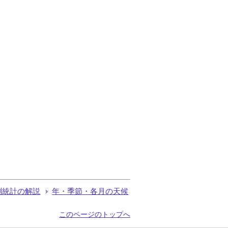
測統計の解説
年・季節・各月の天候
このページのトップへ