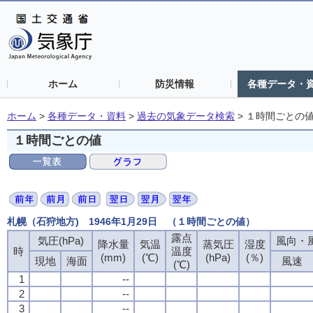
ホーム
防災情報
各種データ・
ホーム
>
各種データ・資料
>
過去の気象データ検索
>
１時間ごとの
１時間ごとの値
札幌（石狩地方) 1946年1月29日 （１時間ごとの値）
露点
気圧(hPa)
風向・風
降水量
気温
蒸気圧
湿度
時
温度
(mm)
(℃)
(hPa)
(％)
現地
海面
風速
(℃)
1
--
2
--
3
--