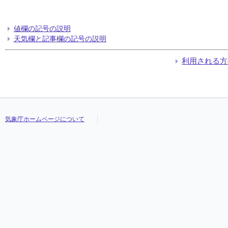
値欄の記号の説明
天気欄と記事欄の記号の説明
利用される方
気象庁ホームページについて