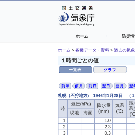
ホーム
防災情
ホーム
>
各種データ・資料
>
過去の気象
１時間ごとの値
札幌（石狩地方) 1946年1月28日 
露
露
露
露
気圧(hPa)
気圧(hPa)
気圧(hPa)
気圧(hPa)
降水量
降水量
降水量
降水量
気温
気温
気温
気温
時
時
時
時
温
温
温
温
(mm)
(mm)
(mm)
(mm)
(℃)
(℃)
(℃)
(℃)
現地
現地
現地
現地
海面
海面
海面
海面
(℃
(℃
(℃
(℃
1
1
1
1
1.0
1.0
1.0
1.0
2
2
2
2
2.3
2.3
2.3
2.3
3
3
3
3
0.3
0.3
0.3
0.3