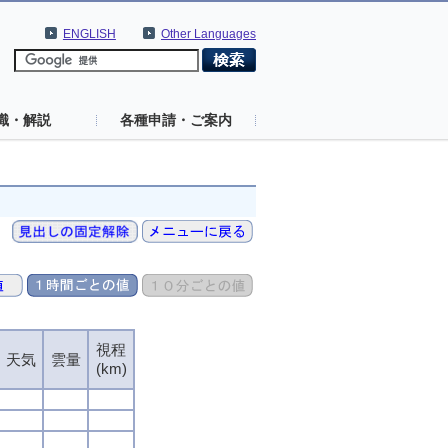
ENGLISH
Other Languages
識・解説
各種申請・ご案内
視程
視程
視程
視程
天気
天気
天気
天気
雲量
雲量
雲量
雲量
(km)
(km)
(km)
(km)