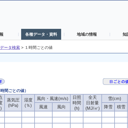
報
各種データ・資料
地域の情報
知
データ検索
>
１時間ごとの値
（１時間ごとの値）
点
点
点
点
日照
日照
日照
日照
全天
全天
全天
全天
風向・風速(m/s)
風向・風速(m/s)
風向・風速(m/s)
風向・風速(m/s)
雪(cm)
雪(cm)
雪(cm)
雪(cm)
蒸気圧
蒸気圧
蒸気圧
蒸気圧
湿度
湿度
湿度
湿度
度
度
度
度
時間
時間
時間
時間
日射量
日射量
日射量
日射量
(hPa)
(hPa)
(hPa)
(hPa)
(％)
(％)
(％)
(％)
風速
風速
風速
風速
風向
風向
風向
風向
降雪
降雪
降雪
降雪
積雪
積雪
積雪
積雪
)
)
)
)
(h)
(h)
(h)
(h)
(MJ/㎡)
(MJ/㎡)
(MJ/㎡)
(MJ/㎡)