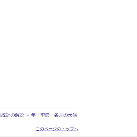
測統計の解説
年・季節・各月の天候
このページのトップへ