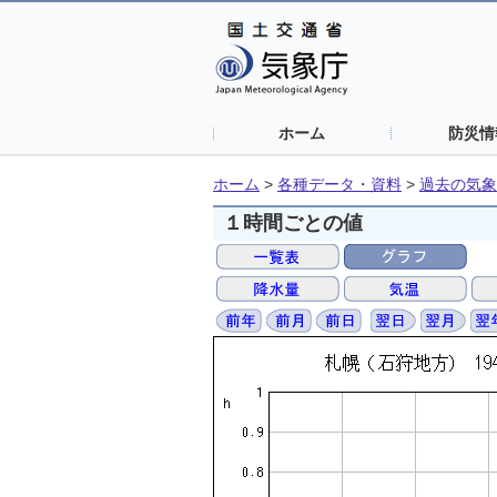
ホーム
防災情
ホーム
>
各種データ・資料
>
過去の気象
１時間ごとの値