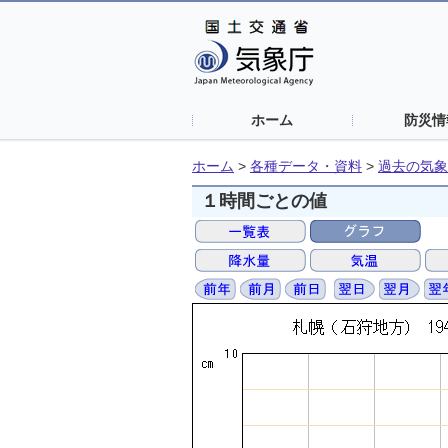
ホーム
防災情
ホーム
>
各種データ・資料
>
過去の気象
１時間ごとの値