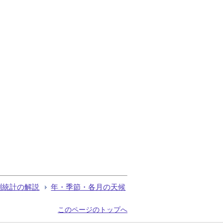
測統計の解説
年・季節・各月の天候
このページのトップへ