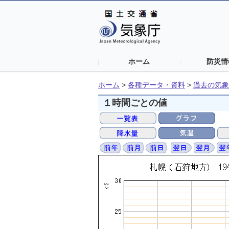
ホーム
防災情
ホーム
>
各種データ・資料
>
過去の気象
１時間ごとの値