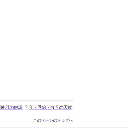
測統計の解説
年・季節・各月の天候
このページのトップへ