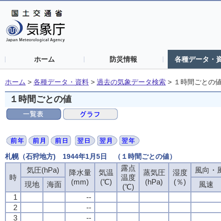
ホーム
防災情報
各種データ・
ホーム
>
各種データ・資料
>
過去の気象データ検索
>
１時間ごとの
１時間ごとの値
札幌（石狩地方) 1944年1月5日 （１時間ごとの値）
露点
露点
露点
露点
気圧(hPa)
気圧(hPa)
気圧(hPa)
気圧(hPa)
風向・風
風向・風
風向・風
風向・風
降水量
降水量
降水量
降水量
気温
気温
気温
気温
蒸気圧
蒸気圧
蒸気圧
蒸気圧
湿度
湿度
湿度
湿度
時
時
時
時
温度
温度
温度
温度
(mm)
(mm)
(mm)
(mm)
(℃)
(℃)
(℃)
(℃)
(hPa)
(hPa)
(hPa)
(hPa)
(％)
(％)
(％)
(％)
現地
現地
現地
現地
海面
海面
海面
海面
風速
風速
風速
風速
(℃)
(℃)
(℃)
(℃)
1
1
1
1
--
--
--
--
2
2
2
2
--
--
--
--
3
3
3
3
--
--
--
--