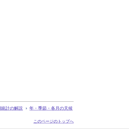
測統計の解説
年・季節・各月の天候
このページのトップへ