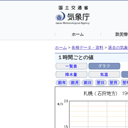
ホーム
防災情
ホーム
>
各種データ・資料
>
過去の気象
１時間ごとの値