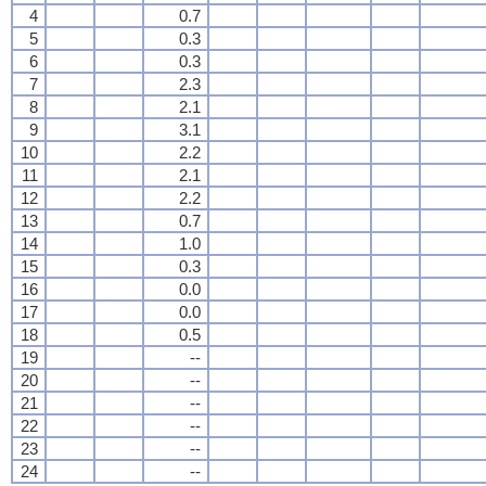
4
0.7
5
0.3
6
0.3
7
2.3
8
2.1
9
3.1
10
2.2
11
2.1
12
2.2
13
0.7
14
1.0
15
0.3
16
0.0
17
0.0
18
0.5
19
--
20
--
21
--
22
--
23
--
24
--