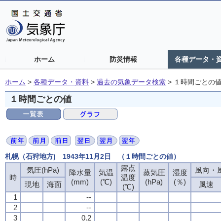
ホーム
防災情報
各種データ・
ホーム
>
各種データ・資料
>
過去の気象データ検索
>
１時間ごとの
１時間ごとの値
札幌（石狩地方) 1943年11月2日 （１時間ごとの値）
露点
気圧(hPa)
風向・風
降水量
気温
蒸気圧
湿度
時
温度
(mm)
(℃)
(hPa)
(％)
現地
海面
風速
(℃)
1
--
2
--
3
0.2