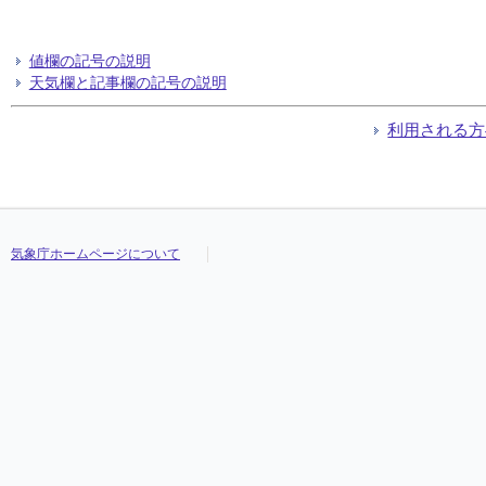
値欄の記号の説明
天気欄と記事欄の記号の説明
利用される方
気象庁ホームページについて