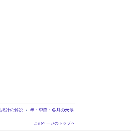
測統計の解説
年・季節・各月の天候
このページのトップへ