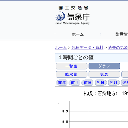
ホーム
防災情
ホーム
>
各種データ・資料
>
過去の気象
１時間ごとの値