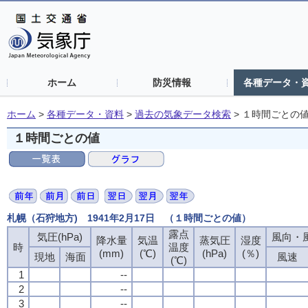
ホーム
防災情報
各種データ・
ホーム
>
各種データ・資料
>
過去の気象データ検索
>
１時間ごとの
１時間ごとの値
札幌（石狩地方) 1941年2月17日 （１時間ごとの値）
露点
気圧(hPa)
風向・風
降水量
気温
蒸気圧
湿度
時
温度
(mm)
(℃)
(hPa)
(％)
現地
海面
風速
(℃)
1
--
2
--
3
--