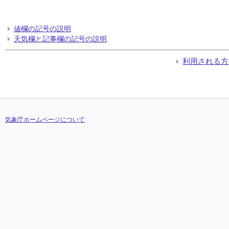
値欄の記号の説明
天気欄と記事欄の記号の説明
利用される方
気象庁ホームページについて