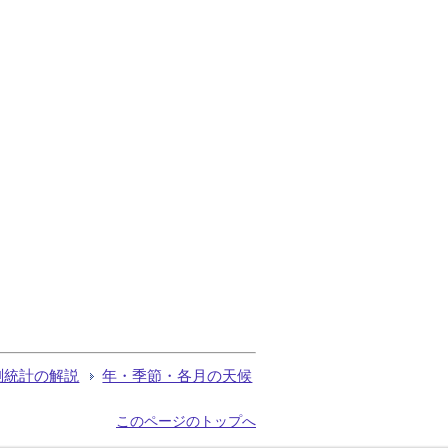
測統計の解説
年・季節・各月の天候
このページのトップへ