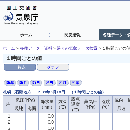
ホーム
防災情報
各種データ・
ホーム
>
各種データ・資料
>
過去の気象データ検索
>
１時間ごとの
１時間ごとの値
札幌（石狩地方) 1939年3月18日 （１時間ごとの値）
露点
気圧(hPa)
風向・風
降水量
気温
蒸気圧
湿度
時
温度
(mm)
(℃)
(hPa)
(％)
現地
海面
風速
(℃)
1
0.0
2
0.0
3
0.0