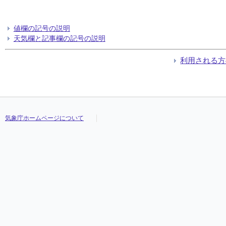
値欄の記号の説明
天気欄と記事欄の記号の説明
利用される方
気象庁ホームページについて