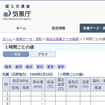
ホーム
防災情報
各種データ・
ホーム
>
各種データ・資料
>
過去の気象データ検索
>
１時間ごとの
１時間ごとの値
札幌（石狩地方) 1939年2月15日 （１時間ごとの値）
露点
気圧(hPa)
風向・風
降水量
気温
蒸気圧
湿度
時
温度
(mm)
(℃)
(hPa)
(％)
現地
海面
風速
(℃)
1
--
2
--
3
--