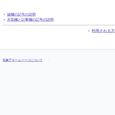
値欄の記号の説明
天気欄と記事欄の記号の説明
利用される方
気象庁ホームページについて