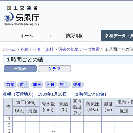
ホーム
防災情報
各種データ・
ホーム
>
各種データ・資料
>
過去の気象データ検索
>
１時間ごとの
１時間ごとの値
札幌（石狩地方) 1939年1月18日 （１時間ごとの値）
露点
露点
露点
露点
気圧(hPa)
気圧(hPa)
気圧(hPa)
気圧(hPa)
風向・風
風向・風
風向・風
風向・風
降水量
降水量
降水量
降水量
気温
気温
気温
気温
蒸気圧
蒸気圧
蒸気圧
蒸気圧
湿度
湿度
湿度
湿度
時
時
時
時
温度
温度
温度
温度
(mm)
(mm)
(mm)
(mm)
(℃)
(℃)
(℃)
(℃)
(hPa)
(hPa)
(hPa)
(hPa)
(％)
(％)
(％)
(％)
現地
現地
現地
現地
海面
海面
海面
海面
風速
風速
風速
風速
(℃)
(℃)
(℃)
(℃)
1
1
1
1
--
--
--
--
2
2
2
2
--
--
--
--
3
3
3
3
--
--
--
--