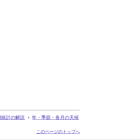
測統計の解説
年・季節・各月の天候
このページのトップへ