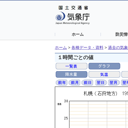
ホーム
防災情
ホーム
>
各種データ・資料
>
過去の気象
１時間ごとの値