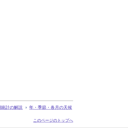
測統計の解説
年・季節・各月の天候
このページのトップへ