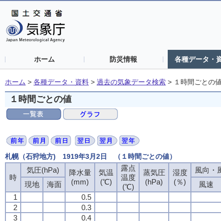
ホーム
防災情報
各種データ・
ホーム
>
各種データ・資料
>
過去の気象データ検索
>
１時間ごとの
１時間ごとの値
札幌（石狩地方) 1919年3月2日 （１時間ごとの値）
露点
気圧(hPa)
風向・風
降水量
気温
蒸気圧
湿度
時
温度
(mm)
(℃)
(hPa)
(％)
現地
海面
風速
(℃)
1
0.5
2
0.3
3
0.4