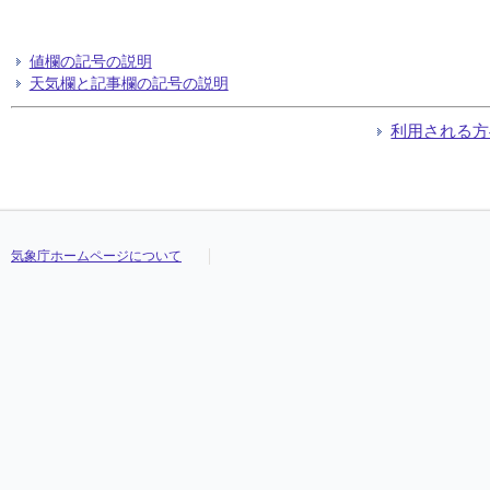
値欄の記号の説明
天気欄と記事欄の記号の説明
利用される方
気象庁ホームページについて