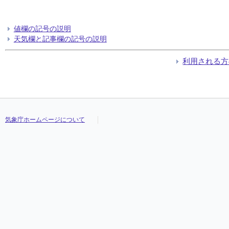
値欄の記号の説明
天気欄と記事欄の記号の説明
利用される方
気象庁ホームページについて