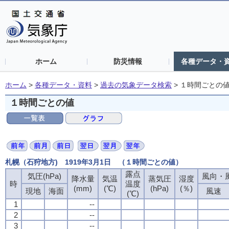
ホーム
防災情報
各種データ・
ホーム
>
各種データ・資料
>
過去の気象データ検索
>
１時間ごとの
１時間ごとの値
札幌（石狩地方) 1919年3月1日 （１時間ごとの値）
露点
気圧(hPa)
風向・風
降水量
気温
蒸気圧
湿度
時
温度
(mm)
(℃)
(hPa)
(％)
現地
海面
風速
(℃)
1
--
2
--
3
--