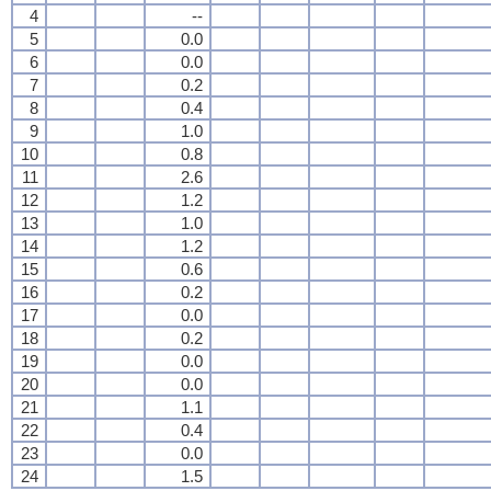
4
--
5
0.0
6
0.0
7
0.2
8
0.4
9
1.0
10
0.8
11
2.6
12
1.2
13
1.0
14
1.2
15
0.6
16
0.2
17
0.0
18
0.2
19
0.0
20
0.0
21
1.1
22
0.4
23
0.0
24
1.5