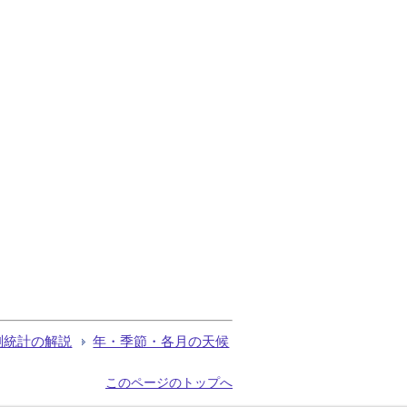
測統計の解説
年・季節・各月の天候
このページのトップへ