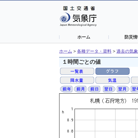
ホーム
防災情
ホーム
>
各種データ・資料
>
過去の気象
１時間ごとの値