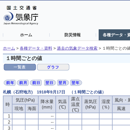
ホーム
防災情報
各種データ・
ホーム
>
各種データ・資料
>
過去の気象データ検索
>
１時間ごとの
１時間ごとの値
札幌（石狩地方) 1918年9月17日 （１時間ごとの値）
露点
気圧(hPa)
風向・風
降水量
気温
蒸気圧
湿度
時
温度
(mm)
(℃)
(hPa)
(％)
現地
海面
風速
(℃)
1
--
2
--
3
--