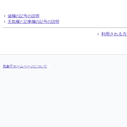
値欄の記号の説明
天気欄と記事欄の記号の説明
利用される方
気象庁ホームページについて