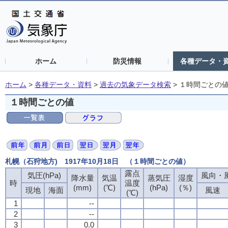
ホーム
防災情報
各種データ・
ホーム
>
各種データ・資料
>
過去の気象データ検索
>
１時間ごとの
１時間ごとの値
札幌（石狩地方) 1917年10月18日 （１時間ごとの値）
露点
気圧(hPa)
風向・風
降水量
気温
蒸気圧
湿度
時
温度
(mm)
(℃)
(hPa)
(％)
現地
海面
風速
(℃)
1
--
2
--
3
0.0