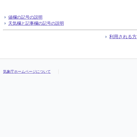
値欄の記号の説明
天気欄と記事欄の記号の説明
利用される方
気象庁ホームページについて