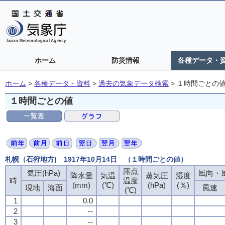
ホーム
防災情報
各種データ・
ホーム
>
各種データ・資料
>
過去の気象データ検索
>
１時間ごとの
１時間ごとの値
札幌（石狩地方) 1917年10月14日 （１時間ごとの値）
露点
気圧(hPa)
風向・風
降水量
気温
蒸気圧
湿度
時
温度
(mm)
(℃)
(hPa)
(％)
現地
海面
風速
(℃)
1
0.0
2
--
3
--