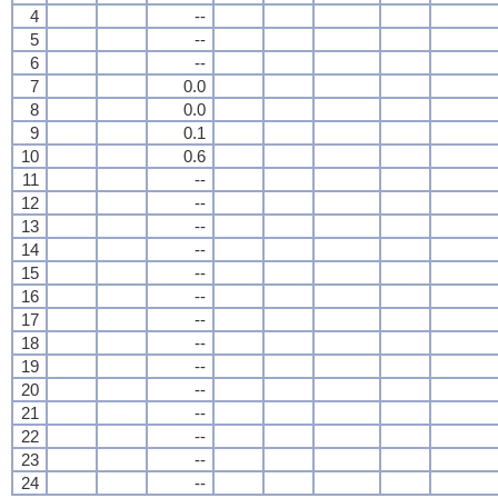
4
--
5
--
6
--
7
0.0
8
0.0
9
0.1
10
0.6
11
--
12
--
13
--
14
--
15
--
16
--
17
--
18
--
19
--
20
--
21
--
22
--
23
--
24
--