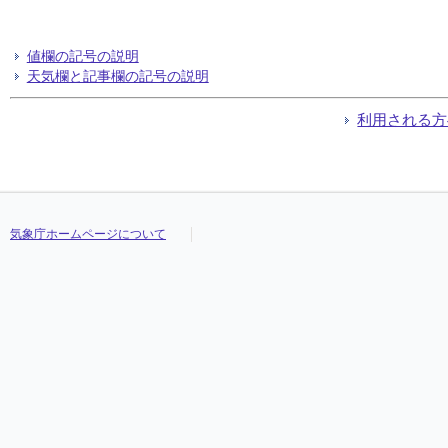
値欄の記号の説明
天気欄と記事欄の記号の説明
利用される方
気象庁ホームページについて