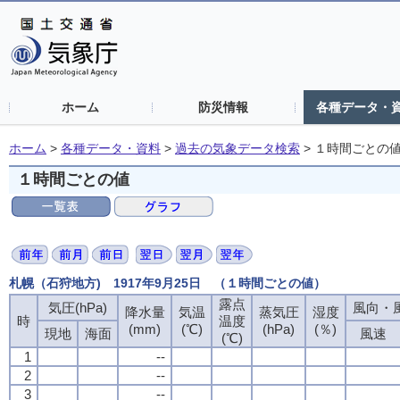
ホーム
防災情報
各種データ・
ホーム
>
各種データ・資料
>
過去の気象データ検索
>
１時間ごとの
１時間ごとの値
札幌（石狩地方) 1917年9月25日 （１時間ごとの値）
露点
露点
露点
露点
気圧(hPa)
気圧(hPa)
気圧(hPa)
気圧(hPa)
風向・風
風向・風
風向・風
風向・風
降水量
降水量
降水量
降水量
気温
気温
気温
気温
蒸気圧
蒸気圧
蒸気圧
蒸気圧
湿度
湿度
湿度
湿度
時
時
時
時
温度
温度
温度
温度
(mm)
(mm)
(mm)
(mm)
(℃)
(℃)
(℃)
(℃)
(hPa)
(hPa)
(hPa)
(hPa)
(％)
(％)
(％)
(％)
現地
現地
現地
現地
海面
海面
海面
海面
風速
風速
風速
風速
(℃)
(℃)
(℃)
(℃)
1
1
1
1
--
--
--
--
2
2
2
2
--
--
--
--
3
3
3
3
--
--
--
--