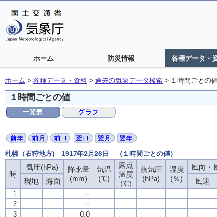
ホーム
防災情報
各種データ・
ホーム
>
各種データ・資料
>
過去の気象データ検索
>
１時間ごとの
１時間ごとの値
札幌（石狩地方) 1917年2月26日 （１時間ごとの値）
露点
露点
露点
露点
気圧(hPa)
気圧(hPa)
気圧(hPa)
気圧(hPa)
風向・風
風向・風
風向・風
風向・風
降水量
降水量
降水量
降水量
気温
気温
気温
気温
蒸気圧
蒸気圧
蒸気圧
蒸気圧
湿度
湿度
湿度
湿度
時
時
時
時
温度
温度
温度
温度
(mm)
(mm)
(mm)
(mm)
(℃)
(℃)
(℃)
(℃)
(hPa)
(hPa)
(hPa)
(hPa)
(％)
(％)
(％)
(％)
現地
現地
現地
現地
海面
海面
海面
海面
風速
風速
風速
風速
(℃)
(℃)
(℃)
(℃)
1
1
1
1
--
--
--
--
2
2
2
2
--
--
--
--
3
3
3
3
0.0
0.0
0.0
0.0