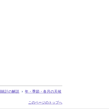
測統計の解説
年・季節・各月の天候
このページのトップへ