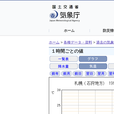
ホーム
防災情
ホーム
>
各種データ・資料
>
過去の気象
１時間ごとの値