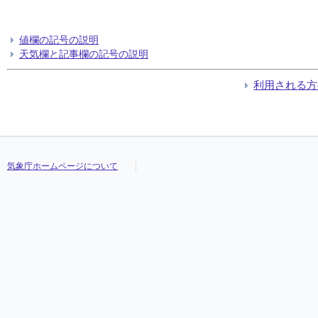
値欄の記号の説明
天気欄と記事欄の記号の説明
利用される方
気象庁ホームページについて