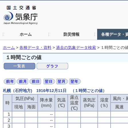
ホーム
防災情報
各種データ・
ホーム
>
各種データ・資料
>
過去の気象データ検索
>
１時間ごとの
１時間ごとの値
札幌（石狩地方) 1916年12月11日 （１時間ごとの値）
露点
気圧(hPa)
風向・風
降水量
気温
蒸気圧
湿度
時
温度
(mm)
(℃)
(hPa)
(％)
現地
海面
風速
(℃)
1
--
2
--
3
--