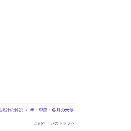
測統計の解説
年・季節・各月の天候
このページのトップへ