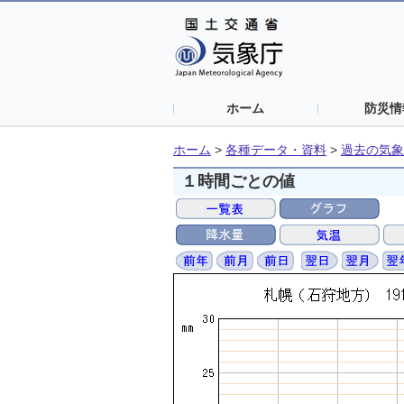
ホーム
防災情
ホーム
>
各種データ・資料
>
過去の気象
１時間ごとの値