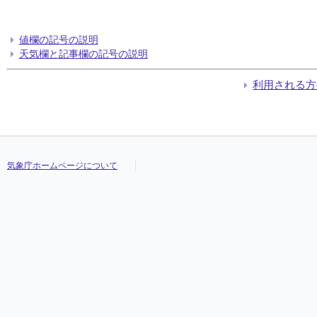
値欄の記号の説明
天気欄と記事欄の記号の説明
利用される方
気象庁ホームページについて