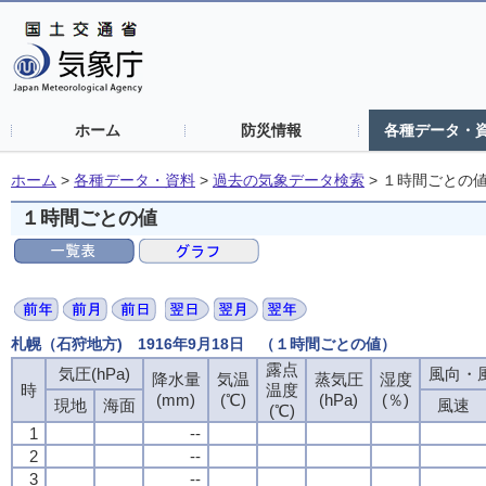
ホーム
防災情報
各種データ・
ホーム
>
各種データ・資料
>
過去の気象データ検索
>
１時間ごとの
１時間ごとの値
札幌（石狩地方) 1916年9月18日 （１時間ごとの値）
露点
気圧(hPa)
風向・風
降水量
気温
蒸気圧
湿度
時
温度
(mm)
(℃)
(hPa)
(％)
現地
海面
風速
(℃)
1
--
2
--
3
--