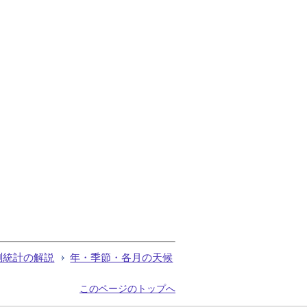
測統計の解説
年・季節・各月の天候
このページのトップへ