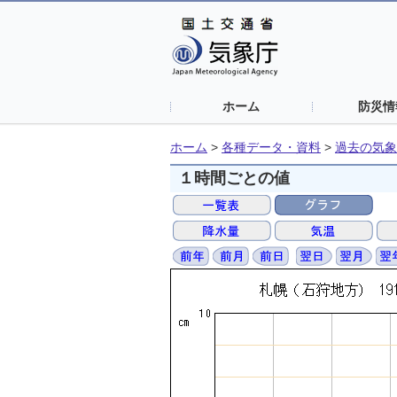
ホーム
防災情
ホーム
>
各種データ・資料
>
過去の気象
１時間ごとの値