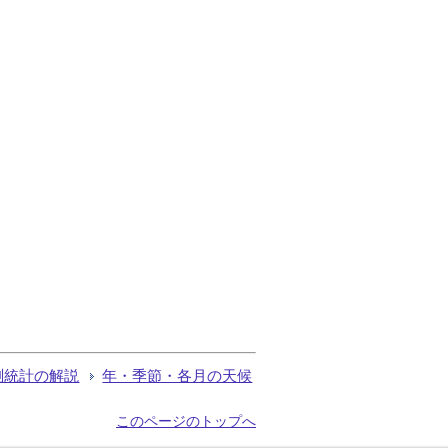
測統計の解説
年・季節・各月の天候
このページのトップへ