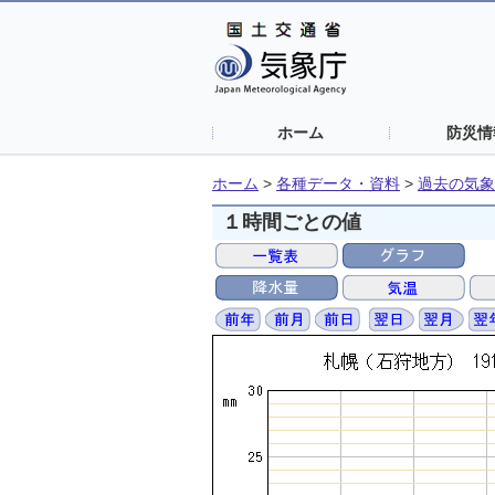
ホーム
防災情
ホーム
>
各種データ・資料
>
過去の気象
１時間ごとの値