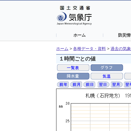
ホーム
防災情
ホーム
>
各種データ・資料
>
過去の気象
１時間ごとの値