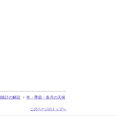
測統計の解説
年・季節・各月の天候
このページのトップへ