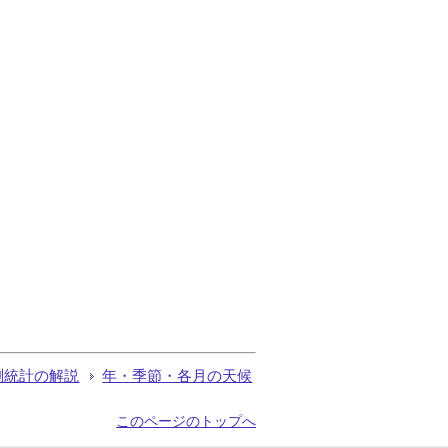
測統計の解説
年・季節・各月の天候
このページのトップへ