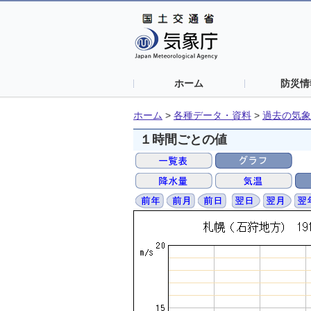
ホーム
防災情
ホーム
>
各種データ・資料
>
過去の気象
１時間ごとの値