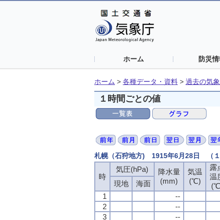
ホーム
防災情
ホーム
>
各種データ・資料
>
過去の気象
１時間ごとの値
札幌（石狩地方) 1915年6月28日 
露
露
露
露
気圧(hPa)
気圧(hPa)
気圧(hPa)
気圧(hPa)
降水量
降水量
降水量
降水量
気温
気温
気温
気温
時
時
時
時
温
温
温
温
(mm)
(mm)
(mm)
(mm)
(℃)
(℃)
(℃)
(℃)
現地
現地
現地
現地
海面
海面
海面
海面
(℃
(℃
(℃
(℃
1
1
1
1
--
--
--
--
2
2
2
2
--
--
--
--
3
3
3
3
--
--
--
--