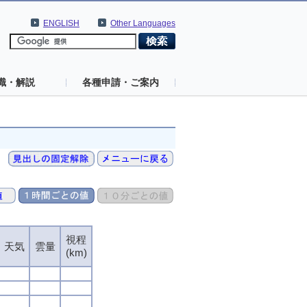
ENGLISH
Other Languages
識・解説
各種申請・ご案内
視程
視程
視程
視程
天気
天気
天気
天気
雲量
雲量
雲量
雲量
(km)
(km)
(km)
(km)