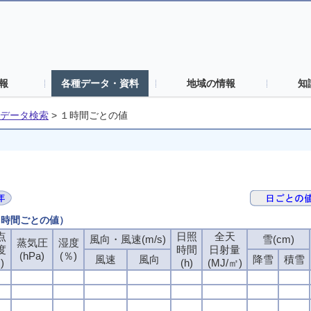
報
各種データ・資料
地域の情報
知
データ検索
>
１時間ごとの値
（１時間ごとの値）
点
点
点
点
日照
日照
日照
日照
全天
全天
全天
全天
風向・風速(m/s)
風向・風速(m/s)
風向・風速(m/s)
風向・風速(m/s)
雪(cm)
雪(cm)
雪(cm)
雪(cm)
蒸気圧
蒸気圧
蒸気圧
蒸気圧
湿度
湿度
湿度
湿度
度
度
度
度
時間
時間
時間
時間
日射量
日射量
日射量
日射量
(hPa)
(hPa)
(hPa)
(hPa)
(％)
(％)
(％)
(％)
風速
風速
風速
風速
風向
風向
風向
風向
降雪
降雪
降雪
降雪
積雪
積雪
積雪
積雪
)
)
)
)
(h)
(h)
(h)
(h)
(MJ/㎡)
(MJ/㎡)
(MJ/㎡)
(MJ/㎡)