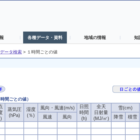
報
各種データ・資料
地域の情報
知
データ検索
>
１時間ごとの値
（１時間ごとの値）
点
日照
全天
風向・風速(m/s)
雪(cm)
蒸気圧
湿度
度
時間
日射量
(hPa)
(％)
風速
風向
降雪
積雪
)
(h)
(MJ/㎡)