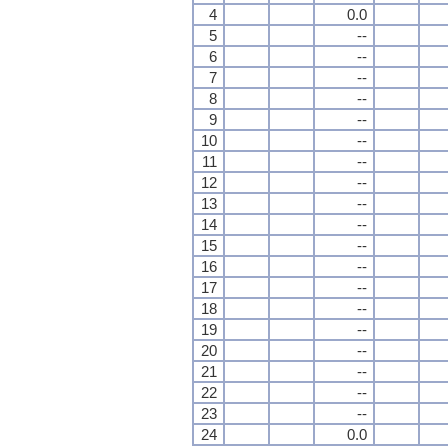
4
0.0
5
--
6
--
7
--
8
--
9
--
10
--
11
--
12
--
13
--
14
--
15
--
16
--
17
--
18
--
19
--
20
--
21
--
22
--
23
--
24
0.0