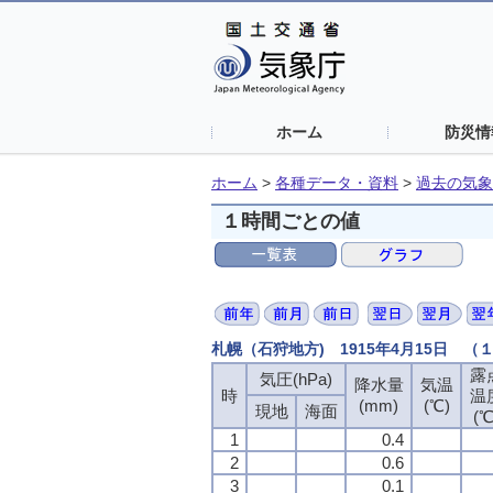
ホーム
防災情
ホーム
>
各種データ・資料
>
過去の気象
１時間ごとの値
札幌（石狩地方) 1915年4月15日 
露
気圧(hPa)
降水量
気温
時
温
(mm)
(℃)
現地
海面
(℃
1
0.4
2
0.6
3
0.1