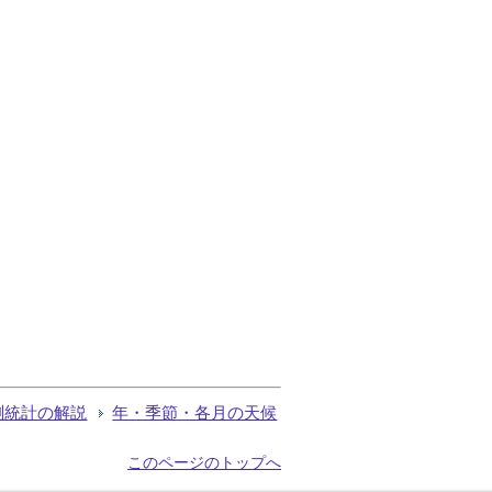
測統計の解説
年・季節・各月の天候
このページのトップへ