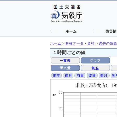
ホーム
防災情
ホーム
>
各種データ・資料
>
過去の気象
１時間ごとの値