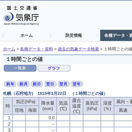
ホーム
防災情報
各種データ・
ホーム
>
各種データ・資料
>
過去の気象データ検索
>
１時間ごとの
１時間ごとの値
札幌（石狩地方) 1915年3月22日 （１時間ごとの値）
露点
気圧(hPa)
風向・風
降水量
気温
蒸気圧
湿度
時
温度
(mm)
(℃)
(hPa)
(％)
現地
海面
風速
(℃)
1
0.0
2
--
3
--