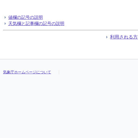
値欄の記号の説明
天気欄と記事欄の記号の説明
利用される方
気象庁ホームページについて