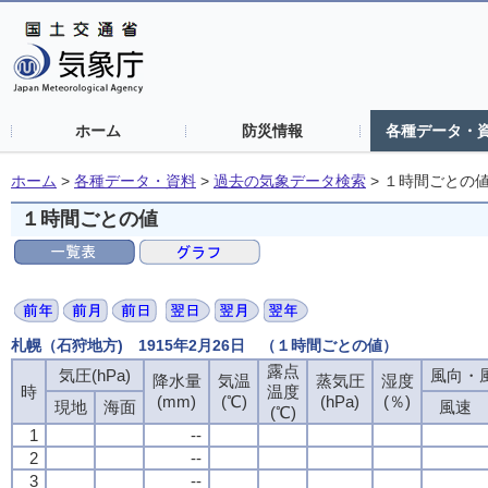
ホーム
防災情報
各種データ・
ホーム
>
各種データ・資料
>
過去の気象データ検索
>
１時間ごとの
１時間ごとの値
札幌（石狩地方) 1915年2月26日 （１時間ごとの値）
露点
露点
露点
露点
気圧(hPa)
気圧(hPa)
気圧(hPa)
気圧(hPa)
風向・風
風向・風
風向・風
風向・風
降水量
降水量
降水量
降水量
気温
気温
気温
気温
蒸気圧
蒸気圧
蒸気圧
蒸気圧
湿度
湿度
湿度
湿度
時
時
時
時
温度
温度
温度
温度
(mm)
(mm)
(mm)
(mm)
(℃)
(℃)
(℃)
(℃)
(hPa)
(hPa)
(hPa)
(hPa)
(％)
(％)
(％)
(％)
現地
現地
現地
現地
海面
海面
海面
海面
風速
風速
風速
風速
(℃)
(℃)
(℃)
(℃)
1
1
1
1
--
--
--
--
2
2
2
2
--
--
--
--
3
3
3
3
--
--
--
--