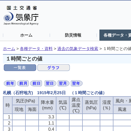
ホーム
防災情報
各種データ・
ホーム
>
各種データ・資料
>
過去の気象データ検索
>
１時間ごとの
１時間ごとの値
札幌（石狩地方) 1915年2月25日 （１時間ごとの値）
露点
気圧(hPa)
風向・風
降水量
気温
蒸気圧
湿度
時
温度
(mm)
(℃)
(hPa)
(％)
現地
海面
風速
(℃)
1
3.3
2
1.1
3
0.4