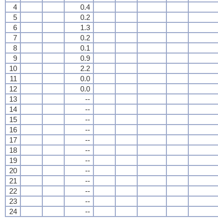
4
0.4
5
0.2
6
1.3
7
0.2
8
0.1
9
0.9
10
2.2
11
0.0
12
0.0
13
--
14
--
15
--
16
--
17
--
18
--
19
--
20
--
21
--
22
--
23
--
24
--