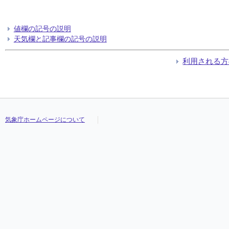
値欄の記号の説明
天気欄と記事欄の記号の説明
利用される方
気象庁ホームページについて