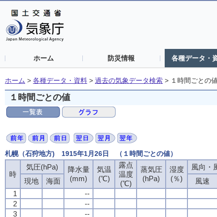
ホーム
防災情報
各種データ・
ホーム
>
各種データ・資料
>
過去の気象データ検索
>
１時間ごとの
１時間ごとの値
札幌（石狩地方) 1915年1月26日 （１時間ごとの値）
露点
気圧(hPa)
風向・風
降水量
気温
蒸気圧
湿度
時
温度
(mm)
(℃)
(hPa)
(％)
現地
海面
風速
(℃)
1
--
2
--
3
--