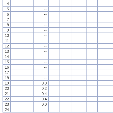
4
--
5
--
6
--
7
--
8
--
9
--
10
--
11
--
12
--
13
--
14
--
15
--
16
--
17
--
18
--
19
0.0
20
0.2
21
0.4
22
0.4
23
0.0
24
--