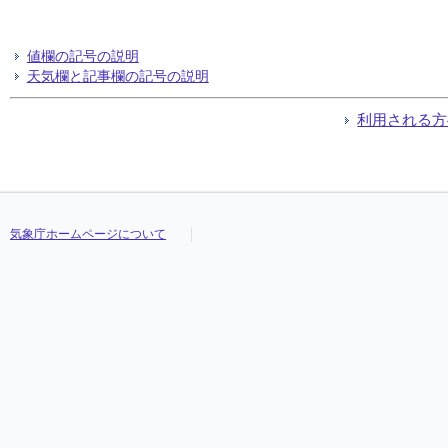
値欄の記号の説明
天気欄と記事欄の記号の説明
利用される方
気象庁ホームページについて