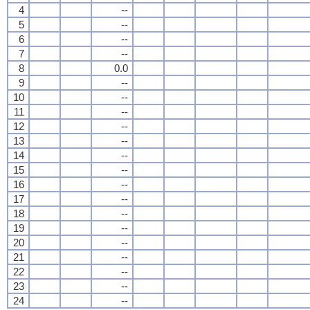
4
--
5
--
6
--
7
--
8
0.0
9
--
10
--
11
--
12
--
13
--
14
--
15
--
16
--
17
--
18
--
19
--
20
--
21
--
22
--
23
--
24
--