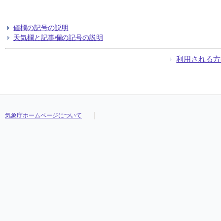
値欄の記号の説明
天気欄と記事欄の記号の説明
利用される方
気象庁ホームページについて