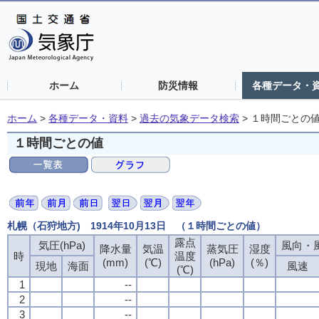
ホーム
防災情報
各種データ・
ホーム
>
各種データ・資料
>
過去の気象データ検索
>
１時間ごとの
１時間ごとの値
札幌（石狩地方) 1914年10月13日 （１時間ごとの値）
露点
気圧(hPa)
風向・風
降水量
気温
蒸気圧
湿度
時
温度
(mm)
(℃)
(hPa)
(％)
現地
海面
風速
(℃)
1
--
2
--
3
--