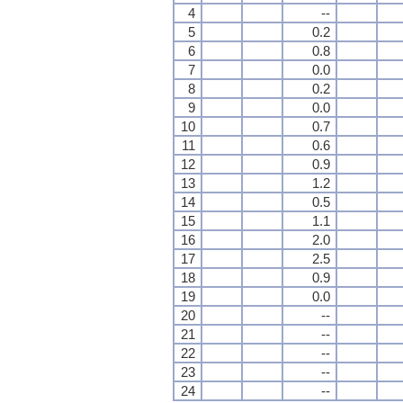
4
--
5
0.2
6
0.8
7
0.0
8
0.2
9
0.0
10
0.7
11
0.6
12
0.9
13
1.2
14
0.5
15
1.1
16
2.0
17
2.5
18
0.9
19
0.0
20
--
21
--
22
--
23
--
24
--