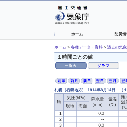
ホーム
防災情
ホーム
>
各種データ・資料
>
過去の気象
１時間ごとの値
札幌（石狩地方) 1914年8月14日 
露
気圧(hPa)
降水量
気温
時
温
(mm)
(℃)
現地
海面
(℃
1
0.0
2
--
3
0.0