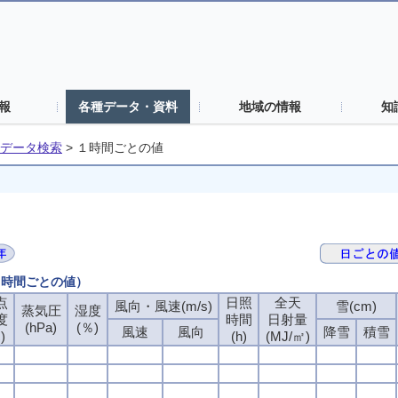
報
各種データ・資料
地域の情報
知
データ検索
>
１時間ごとの値
（１時間ごとの値）
点
日照
全天
風向・風速(m/s)
雪(cm)
蒸気圧
湿度
度
時間
日射量
(hPa)
(％)
風速
風向
降雪
積雪
)
(h)
(MJ/㎡)