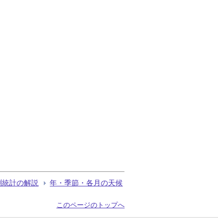
測統計の解説
年・季節・各月の天候
このページのトップへ