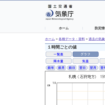
ホーム
防災情
ホーム
>
各種データ・資料
>
過去の気象
１時間ごとの値