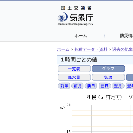
ホーム
防災情
ホーム
>
各種データ・資料
>
過去の気象
１時間ごとの値