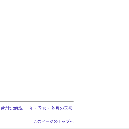
測統計の解説
年・季節・各月の天候
このページのトップへ